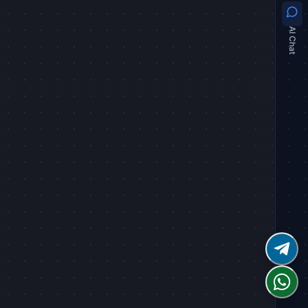
AI Chat
(
S$29 value
)
(
S$19 value
)